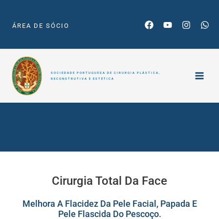
Skip
to
ÁREA DE SÓCIO
content
SOCIEDADE PORTUGUESA DE CIRURGIA PLÁSTICA,
RECONSTRUTIVA E ESTÉTICA
Cirurgia Total
Da Face
Cirurgia Total Da Face
Melhora A Flacidez Da Pele Facial, Papada E
Pele Flascida Do Pescoço.