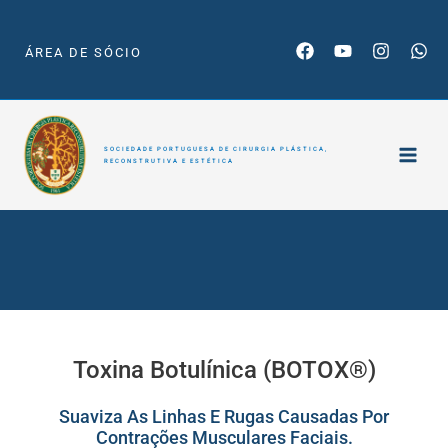
Skip
to
ÁREA DE SÓCIO
content
SOCIEDADE PORTUGUESA DE CIRURGIA PLÁSTICA,
RECONSTRUTIVA E ESTÉTICA
Toxina Botulínica
(BOTOX®)
Toxina Botulínica (BOTOX®)
Suaviza As Linhas E Rugas Causadas Por
Contrações Musculares Faciais.