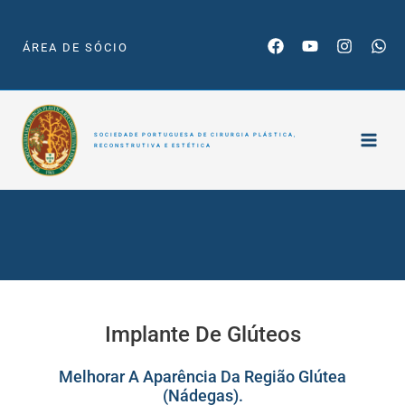
Skip
to
ÁREA DE SÓCIO
content
SOCIEDADE PORTUGUESA DE CIRURGIA PLÁSTICA,
RECONSTRUTIVA E ESTÉTICA
Implante De
Glúteos
Implante De Glúteos
Melhorar A Aparência Da Região Glútea
(Nádegas).