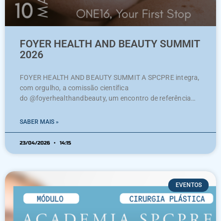
FOYER HEALTH AND BEAUTY SUMMIT
2026
FOYER HEALTH AND BEAUTY SUMMIT A SPCPRE integra,
com orgulho, a comissão científica
do @foyerhealthandbeauty, um encontro de referência
dedicado à medicina estética e à cirurgia plástica. Um
espaço de partilha de conhecimento, inovação e reflexão,
SABER MAIS »
contribuindo para a elevação dos padrões de qualidade e
segurança na área da estética. 📍 Lisboa📅 9 e 10 de
23/04/2026
14:15
EVENTOS