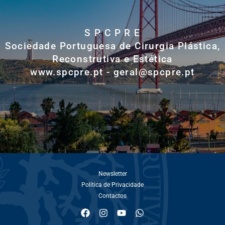
S P C P R E
Sociedade Portuguesa de Cirurgia Plástica,
Reconstrutiva e Estética
www.spcpre.pt - geral@spcpre.pt
Newsletter
Política de Privacidade
Contactos