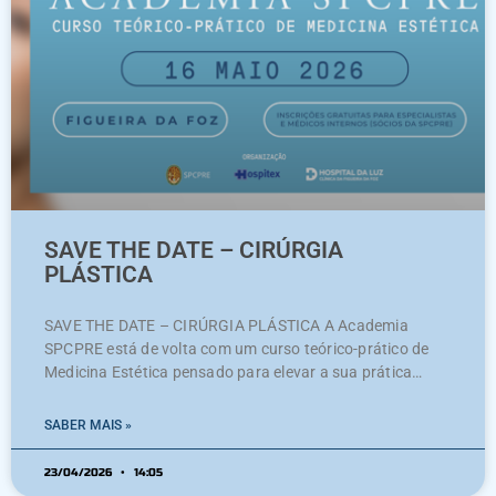
SAVE THE DATE – CIRÚRGIA
PLÁSTICA
SAVE THE DATE – CIRÚRGIA PLÁSTICA A Academia
SPCPRE está de volta com um curso teórico-prático de
Medicina Estética pensado para elevar a sua prática
clínica. 📅 16 de Maio de 2026📍 Figueira da Foz Uma
oportunidade única para aprofundar conhecimentos,
SABER MAIS »
partilhar experiências e contactar com especialistas da
área da Cirurgia Plástica e Medicina Estética.
23/04/2026
14:05