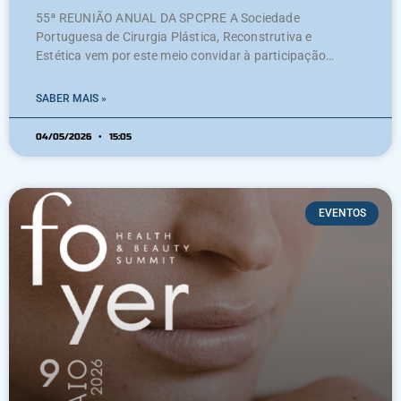
55ª REUNIÃO ANUAL DA SPCPRE A Sociedade
Portuguesa de Cirurgia Plástica, Reconstrutiva e
Estética vem por este meio convidar à participação
na 55ª Reunião Anual da SPCPRE / 1º Congresso Luso-
Belga, a ter lugar no Porto, nos dias 17, 18 e 19 de
SABER MAIS »
setembro de 2026, organizado pelo Serviço de Cirurgia
Plástica e Reconstrutiva do IPO Porto para a SPCPRE.
04/05/2026
15:05
Este ano, a
EVENTOS