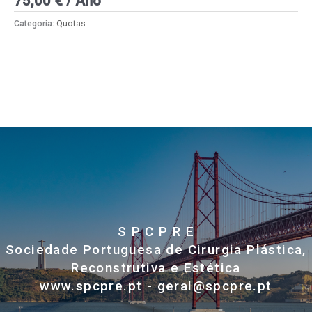
75,00
€
/ Ano
Categoria:
Quotas
S P C P R E
Sociedade Portuguesa de Cirurgia Plástica,
Reconstrutiva e Estética
www.spcpre.pt - geral@spcpre.pt