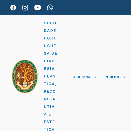
Skip
to
content
SOCIE
DADE
PORT
UGUE
SA DE
CIRU
RGIA
PLÁS
A SPCPRE
PÚBLICO
TICA,
RECO
NSTR
UTIV
A E
ESTÉ
TICA