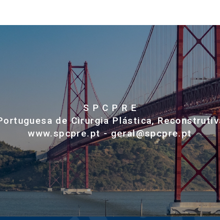
S P C P R E
ortuguesa de Cirurgia Plástica, Reconstrutiv
www.spcpre.pt - geral@spcpre.pt