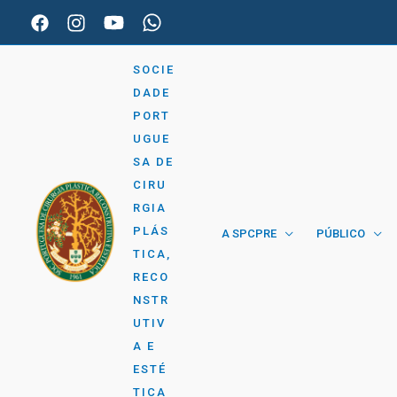
Skip
to
content
SOCIE
DADE
PORT
UGUE
SA DE
CIRU
RGIA
PLÁS
A SPCPRE
PÚBLICO
TICA,
RECO
NSTR
UTIV
A E
ESTÉ
TICA