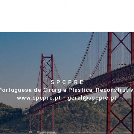
S P C P R E
ortuguesa de Cirurgia Plástica, Reconstrutiv
www.spcpre.pt - geral@spcpre.pt