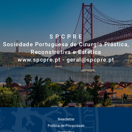
S P C P R E
Sociedade Portuguesa de Cirurgia Plástica,
Reconstrutiva e Estética
www.spcpre.pt - geral@spcpre.pt
Newsletter
Política de Privacidade