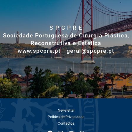
S P C P R E
Sociedade Portuguesa de Cirurgia Plástica,
Reconstrutiva e Estética
www.spcpre.pt - geral@spcpre.pt
Newsletter
Política de Privacidade
Contactos