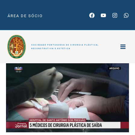
Skip
to
ÁREA DE SÓCIO
content
SOCIEDADE PORTUGUESA DE CIRURGIA PLÁSTICA,
RECONSTRUTIVA E ESTÉTICA