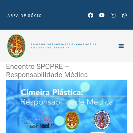
Skip
to
ÁREA DE SÓCIO
content
SOCIEDADE PORTUGUESA DE CIRURGIA PLÁSTICA,
RECONSTRUTIVA E ESTÉTICA
Encontro SPCPRE –
Responsabilidade Médica