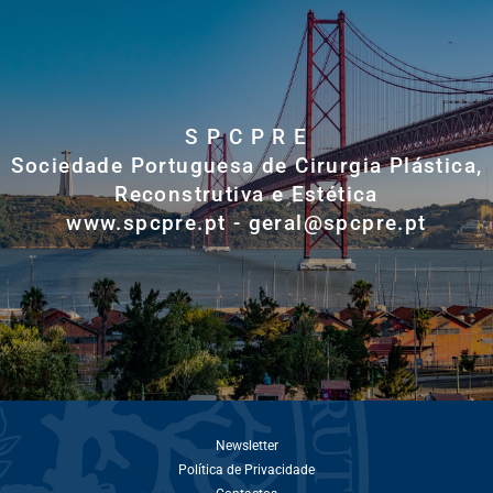
S P C P R E
Sociedade Portuguesa de Cirurgia Plástica,
Reconstrutiva e Estética
www.spcpre.pt - geral@spcpre.pt
Newsletter
Política de Privacidade