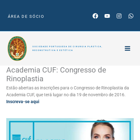
Skip
to
ÁREA DE SÓCIO
content
SOCIEDADE PORTUGUESA DE CIRURGIA PLÁSTICA,
RECONSTRUTIVA E ESTÉTICA
Academia CUF: Congresso de
Rinoplastia
Estão abertas as inscrições para o Congresso de Rinoplastia da
Academia CUF, que terá lugar no dia 19 de novembro de 2016.
Inscreva-se aqui