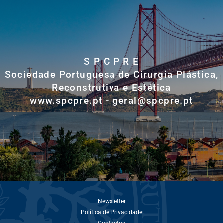
S P C P R E
Sociedade Portuguesa de Cirurgia Plástica,
Reconstrutiva e Estética
www.spcpre.pt - geral@spcpre.pt
Newsletter
Política de Privacidade
Contactos